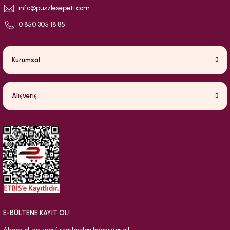
info@puzzlesepeti.com
0 850 305 18 85
Kurumsal
Alışveriş
E-BÜLTENE KAYIT OL!