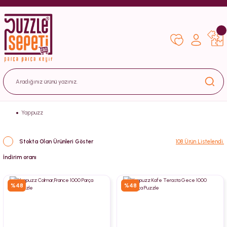
Yappuzz
Stokta Olan Ürünleri Göster
108 Ürün Listelendi.
%48
%48