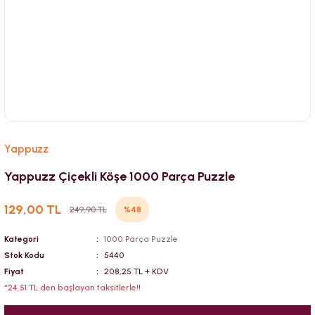
Yappuzz
Yappuzz Çiçekli Köşe 1000 Parça Puzzle
129,00 TL
%48
249,90 TL
Kategori
1000 Parça Puzzle
Stok Kodu
5440
Fiyat
208,25 TL + KDV
*24,51 TL den başlayan taksitlerle!!