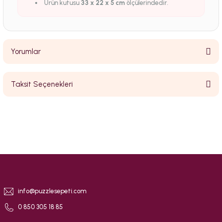
Ürün kutusu
33 x 22 x 5 cm
ölçülerindedir.
Yorumlar
Taksit Seçenekleri
Bu ürüne ilk yorumu siz yapın!
Yorum Yaz
info@puzzlesepeti.com
0 850 305 18 85