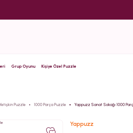
eri
Grup Oyunu
Kişiye Özel Puzzle
Yetişkin Puzzle
1000 Parça Puzzle
Yappuzz Sanat Sokağı 1000 Parç
Yappuzz