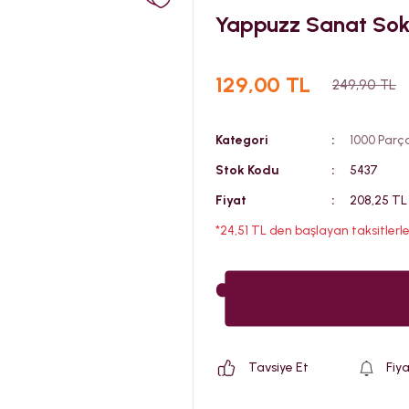
Yappuzz Sanat Soka
129,00 TL
249,90 TL
Kategori
1000 Parç
Stok Kodu
5437
Fiyat
208,25 TL
*24,51 TL den başlayan taksitlerle
Tavsiye Et
Fiy