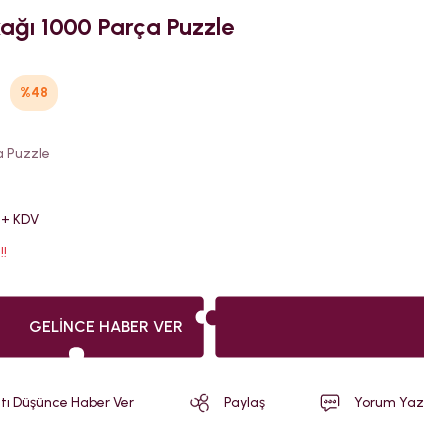
ğı 1000 Parça Puzzle
%48
a Puzzle
 + KDV
!!
GELINCE HABER VER
atı Düşünce Haber Ver
Paylaş
Yorum Yaz