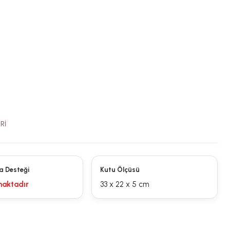
RI
a Desteği
Kutu Ölçüsü
aktadır
33 x 22 x 5 cm