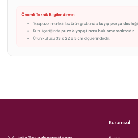
Önemli Teknik Bilgilendirme:
Yappuzz markalı bu ürün grubunda
kayıp parça desteğ
Kutu içeriğinde
puzzle yapıştırıcısı bulunmamaktadır.
Ürün kutusu
33 x 22 x 5 cm
ölçülerindedir.
Kurumsal
info@puzzlesepeti.com