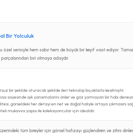
al Bir Yolculuk
bu özel serisiyle hem sabır hem de büyük bir keyif vaat ediyor. Tam
on parçalarından biri olmaya adaydır.
suz bir şekilde oturacak şekilde ileri teknoloji bıçaklarla kesilmiştir.
ı sayesinde ışık yansımalarını önler ve göz yormayan bir hobi deneyi
tesi, görseldeki her detayı en net ve doğal haliyle ortaya çıkmasını sağ
eli mukavva yapısı ile koleksiyoncular için idealdir.
üzerindeki tüm bireyler için görsel hafızayı güçlendiren ve zihni dinl