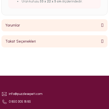
Ürün kutusu
33 x 22 x 5 cm
ölçülerindedir.
Yorumlar
Taksit Seçenekleri
Bu ürüne ilk yorumu siz yapın!
Yorum Yaz
info@puzzlesepeti.com
0 850 305 18 85