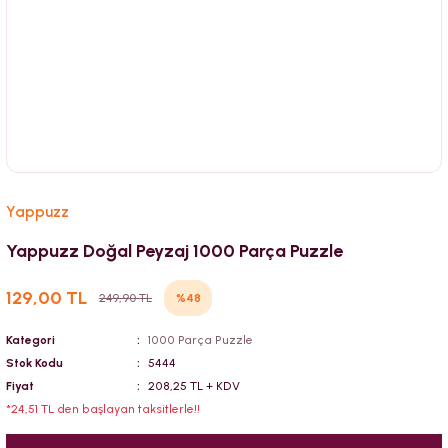
Yappuzz
Yappuzz Doğal Peyzaj 1000 Parça Puzzle
129,00 TL
%48
249,90 TL
Kategori
1000 Parça Puzzle
Stok Kodu
5444
Fiyat
208,25 TL + KDV
*24,51 TL den başlayan taksitlerle!!