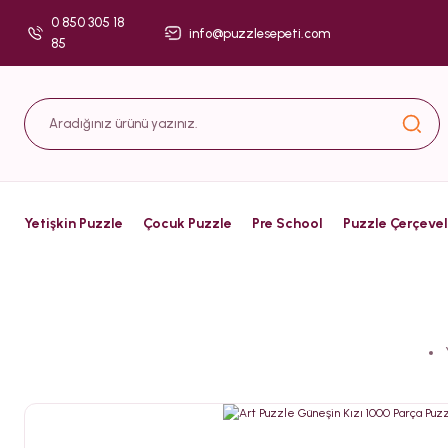
0 850 305 18
info@puzzlesepeti.com
85
Yetişkin Puzzle
Çocuk Puzzle
Pre School
Puzzle Çerçevel