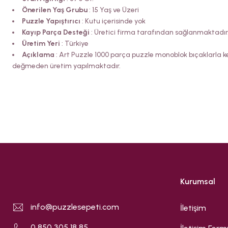
Önerilen Yaş Grubu
: 15 Yaş ve Üzeri
Puzzle Yapıştırıcı
: Kutu içerisinde yok
Kayıp Parça Desteği
: Üretici firma tarafından sağlanmaktadır
Üretim Yeri
: Türkiye
Açıklama
: Art Puzzle 1000 parça puzzle monoblok bıçaklarla ke
değmeden üretim yapılmaktadır.
Kurumsal
info@puzzlesepeti.com
İletişim
0 850 305 18 85