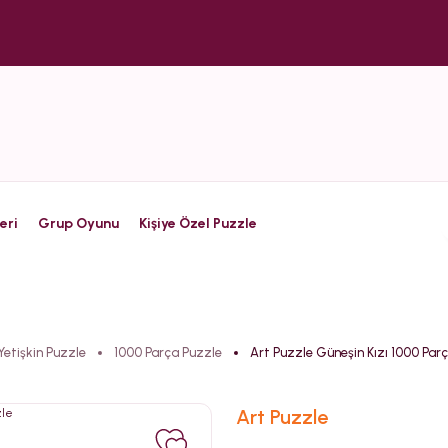
eri
Grup Oyunu
Kişiye Özel Puzzle
Yetişkin Puzzle
1000 Parça Puzzle
Art Puzzle Güneşin Kızı 1000 Par
Art Puzzle