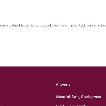
.
sim yapılmaktadır. Her parça farklı kesime sahiptir. Hiçbir parça bir 
Bu ürüne ilk yorumu siz yapın!
Yorum Yaz
Alışveriş
Mesafeli Satış Sözleşmesi