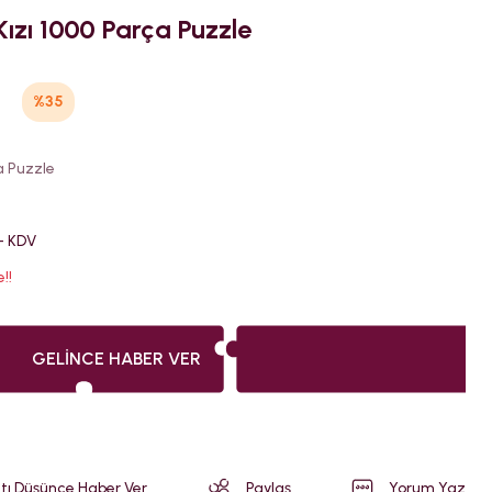
Kızı 1000 Parça Puzzle
%35
a Puzzle
 + KDV
!!
GELINCE HABER VER
atı Düşünce Haber Ver
Paylaş
Yorum Yaz