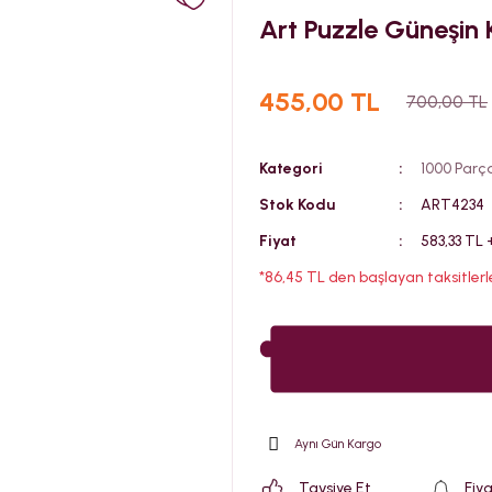
Art Puzzle Güneşin 
455,00 TL
700,00 TL
Kategori
1000 Parç
Stok Kodu
ART4234
Fiyat
583,33 TL
*86,45 TL den başlayan taksitlerle
Aynı Gün Kargo
Tavsiye Et
Fiy