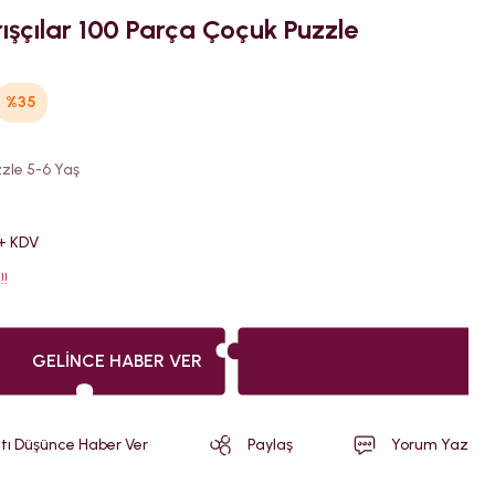
ışçılar 100 Parça Çoçuk Puzzle
%35
zle 5-6 Yaş
 + KDV
!!
GELINCE HABER VER
atı Düşünce Haber Ver
Paylaş
Yorum Yaz