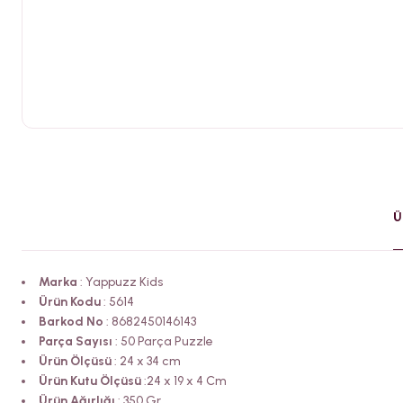
Ü
Marka
: Yappuzz Kids
Ürün Kodu
: 5614
Barkod No
: 8682450146143
Parça Sayısı
: 50 Parça Puzzle
Ürün Ölçüsü
: 24 x 34 cm
Ürün Kutu Ölçüsü
:24 x 19 x 4 Cm
Ürün Ağırlığı
: 350 Gr.