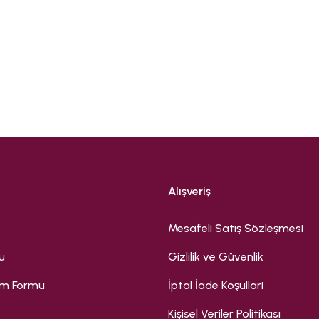
Bu ürüne ilk yorumu siz yapın!
Yorum Yaz
Alışveriş
Mesafeli Satış Sözleşmesi
u
Gizlilik ve Güvenlik
rim Formu
İptal İade Koşullari
Kişisel Veriler Politikası