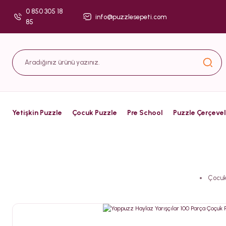
0 850 305 18
info@puzzlesepeti.com
85
Yetişkin Puzzle
Çocuk Puzzle
Pre School
Puzzle Çerçevel
Çocuk