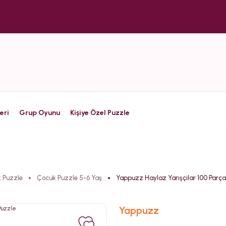
eri
Grup Oyunu
Kişiye Özel Puzzle
 Puzzle
Çocuk Puzzle 5-6 Yaş
Yappuzz Haylaz Yarışçılar 100 Parç
Yappuzz