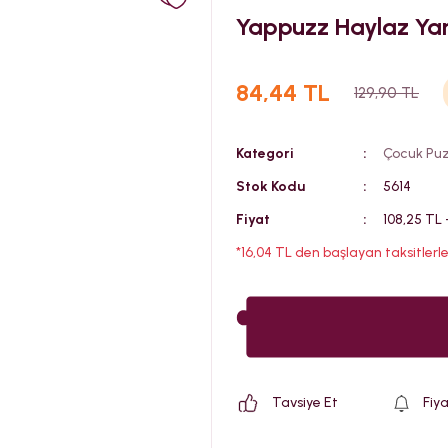
Yappuzz Haylaz Yar
84,44 TL
129,90 TL
Kategori
Çocuk Puz
Stok Kodu
5614
Fiyat
108,25 TL
*16,04 TL den başlayan taksitlerle
Tavsiye Et
Fiy