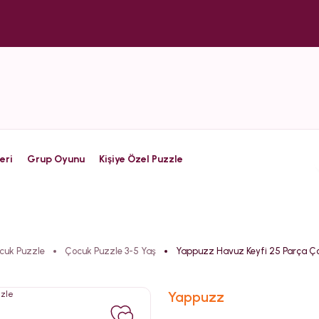
eri
Grup Oyunu
Kişiye Özel Puzzle
cuk Puzzle
Çocuk Puzzle 3-5 Yaş
Yappuzz Havuz Keyfi 25 Parça Ç
Yappuzz