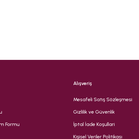
Bu ürüne ilk yorumu siz yapın!
Yorum Yaz
Alışveriş
Mesafeli Satış Sözleşmesi
u
Gizlilik ve Güvenlik
rim Formu
İptal İade Koşullari
Kişisel Veriler Politikası