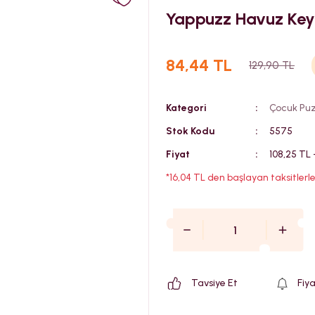
Yappuzz Havuz Keyf
84,44 TL
129,90 TL
Kategori
Çocuk Puz
Stok Kodu
5575
Fiyat
108,25 TL
*16,04 TL den başlayan taksitlerle
Tavsiye Et
Fiy