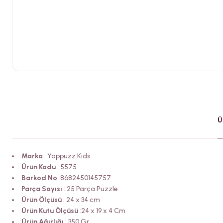
Ü
Marka
: Yappuzz Kids
Ürün Kodu
: 5575
Barkod No
:8682450145757
Parça Sayısı
: 25 Parça Puzzle
Ürün Ölçüsü
: 24 x 34 cm
Ürün Kutu Ölçüsü
:24 x 19 x 4 Cm
Ürün Ağırlığı
: 350 Gr.