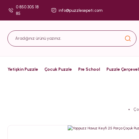
0 850 305 18
info@puzzlesepeti.com
85
Yetişkin Puzzle
Çocuk Puzzle
Pre School
Puzzle Çerçevel
Ço