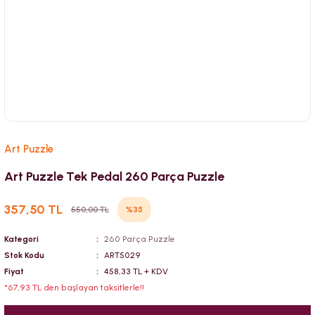
Art Puzzle
Art Puzzle Tek Pedal 260 Parça Puzzle
357,50 TL
%35
550,00 TL
Kategori
260 Parça Puzzle
Stok Kodu
ART5029
Fiyat
458,33 TL + KDV
*67,93 TL den başlayan taksitlerle!!