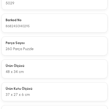
5029
Barkod No
8682450140295
Parça Sayısı
260 Parça Puzzle
Ürün Ölçüsü
48 x 34 cm
Ürün Kutu Ölçüsü
37 x 27 x 6 cm