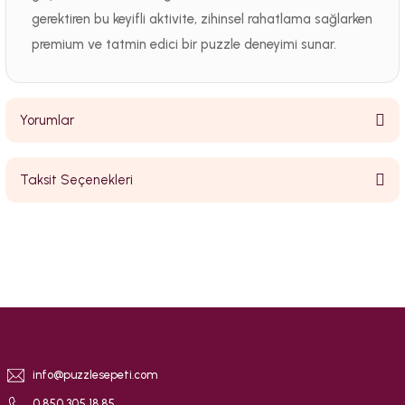
gerektiren bu keyifli aktivite, zihinsel rahatlama sağlarken
premium ve tatmin edici bir puzzle deneyimi sunar.
Yorumlar
Taksit Seçenekleri
Bu ürüne ilk yorumu siz yapın!
Yorum Yaz
info@puzzlesepeti.com
0 850 305 18 85