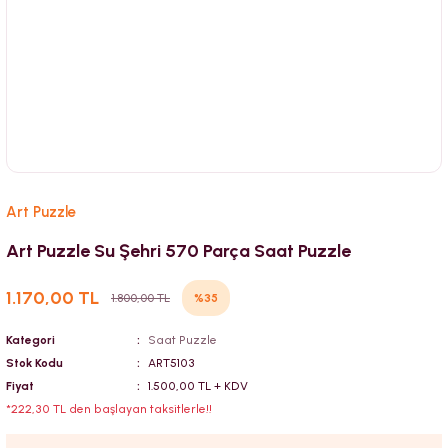
Art Puzzle
Art Puzzle Su Şehri 570 Parça Saat Puzzle
1.170,00 TL
%35
1.800,00 TL
Kategori
Saat Puzzle
Stok Kodu
ART5103
Fiyat
1.500,00 TL + KDV
*222,30 TL den başlayan taksitlerle!!