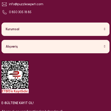
info@puzzlesepeti.com
0 850 305 18 85
Kurumsal
Alışveriş
E-BÜLTENE KAYIT OL!