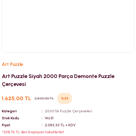
Art Puzzle
Art Puzzle Siyah 2000 Parça Demonte Puzzle
Çerçevesi
1.625,00 TL
%35
2.500,00 TL
Kategori
2000'lik Puzzle Çerçeveleri
Stok Kodu
14631
Fiyat
2.083,33 TL + KDV
*308,75 TL den başlayan taksitlerle!!