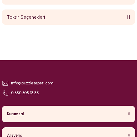
Taksit Seçenekleri
Bu ürüne ilk yorumu siz yapın!
Yorum Yaz
info@puzzlesepeti.com
0 850 305 18 85
Kurumsal
Alışveriş