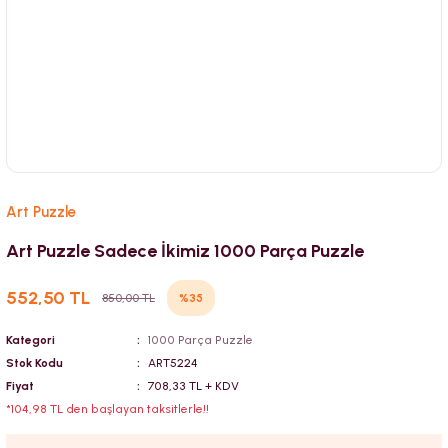
Art Puzzle
Art Puzzle Sadece İkimiz 1000 Parça Puzzle
552,50 TL
%35
850,00 TL
Kategori
1000 Parça Puzzle
Stok Kodu
ART5224
Fiyat
708,33 TL + KDV
*104,98 TL den başlayan taksitlerle!!