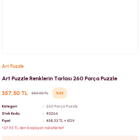
Art Puzzle
Art Puzzle Renklerin Tarlası 260 Parça Puzzle
357,50 TL
%35
550,00 TL
Kategori
260 Parça Puzzle
Stok Kodu
40266
Fiyat
458,33 TL + KDV
*67,93 TL den başlayan taksitlerle!!