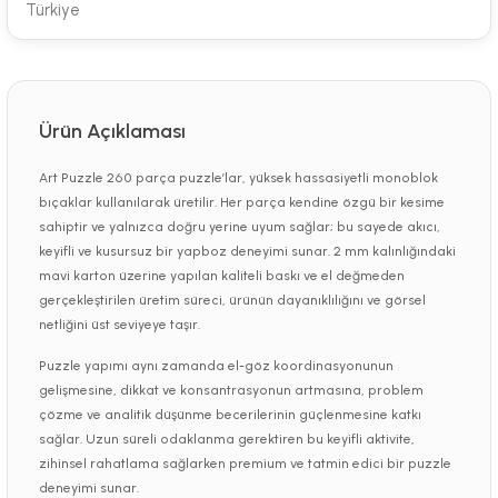
Türkiye
Ürün Açıklaması
Art Puzzle 260 parça puzzle’lar, yüksek hassasiyetli monoblok
bıçaklar kullanılarak üretilir. Her parça kendine özgü bir kesime
sahiptir ve yalnızca doğru yerine uyum sağlar; bu sayede akıcı,
keyifli ve kusursuz bir yapboz deneyimi sunar. 2 mm kalınlığındaki
mavi karton üzerine yapılan kaliteli baskı ve el değmeden
gerçekleştirilen üretim süreci, ürünün dayanıklılığını ve görsel
netliğini üst seviyeye taşır.
Puzzle yapımı aynı zamanda el-göz koordinasyonunun
gelişmesine, dikkat ve konsantrasyonun artmasına, problem
çözme ve analitik düşünme becerilerinin güçlenmesine katkı
sağlar. Uzun süreli odaklanma gerektiren bu keyifli aktivite,
zihinsel rahatlama sağlarken premium ve tatmin edici bir puzzle
deneyimi sunar.