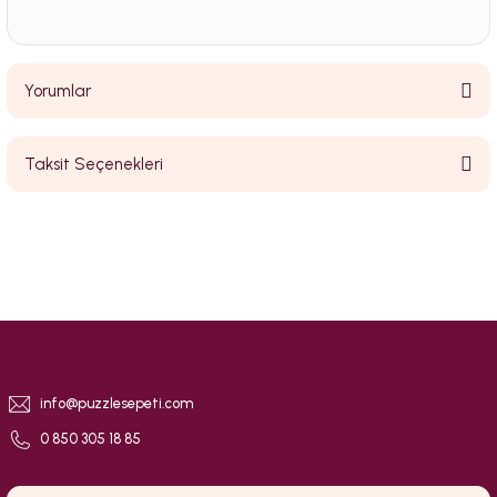
Yorumlar
Taksit Seçenekleri
Bu ürüne ilk yorumu siz yapın!
Yorum Yaz
info@puzzlesepeti.com
0 850 305 18 85