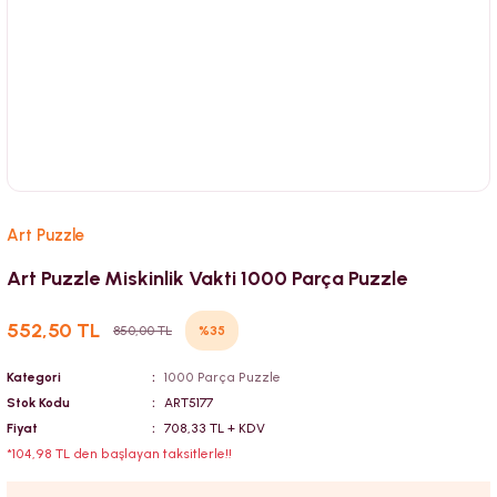
Art Puzzle
Art Puzzle Miskinlik Vakti 1000 Parça Puzzle
552,50 TL
%35
850,00 TL
Kategori
1000 Parça Puzzle
Stok Kodu
ART5177
Fiyat
708,33 TL + KDV
*104,98 TL den başlayan taksitlerle!!