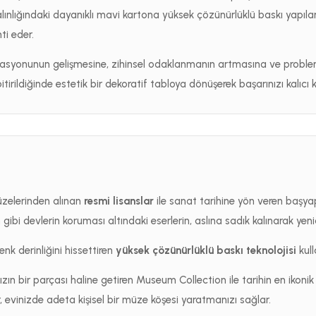
ınlığındaki dayanıklı mavi kartona yüksek çözünürlüklü baskı yapılar
ti eder.
nasyonunun gelişmesine, zihinsel odaklanmanın artmasına ve proble
irildiğinde estetik bir dekoratif tabloya dönüşerek başarınızı kalıcı kı
üzelerinden alınan
resmi lisanslar
ile sanat tarihine yön veren başyapı
bi devlerin koruması altındaki eserlerin, aslına sadık kalınarak yenid
enk derinliğini hissettiren
yüksek çözünürlüklü baskı teknolojisi
kulla
zın bir parçası haline getiren Museum Collection ile tarihin en ikoni
evinizde adeta kişisel bir müze köşesi yaratmanızı sağlar.