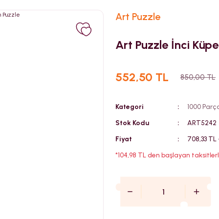
Art Puzzle
Art Puzzle İnci Küp
552,50 TL
850,00 TL
Kategori
1000 Parç
Stok Kodu
ART5242
Fiyat
708,33 TL
*104,98 TL den başlayan taksitlerl