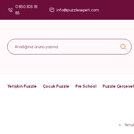
0 850 305 18
info@puzzlesepeti.com
85
Yetişkin Puzzle
Çocuk Puzzle
Pre School
Puzzle Çerçevel
Yetiş