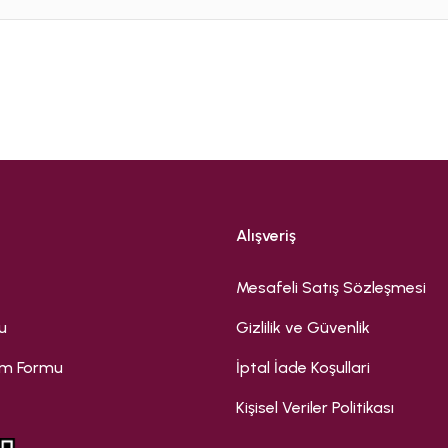
Bu ürüne ilk yorumu siz yapın!
Yorum Yaz
Alışveriş
Mesafeli Satış Sözleşmesi
u
Gizlilik ve Güvenlik
rim Formu
İptal İade Koşullari
Kişisel Veriler Politikası