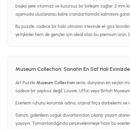
başka yere oturmaz ve kusursuz bir birleşim sağlar. 2 mm kal
aşamada uluslararası kalite standartlarında kalmasını garan
Bu puzzle, sadece bir hobi olmanın ötesinde el-göz koordi
yetişkinler hem de gençler için ideal olan bu premium ürün, bit
Museum Collection: Sanatın En Saf Hali Evinizde
Art Puzzle
Museum Collection
serisi, dünyanın en seçkin m
sadece bir yapboz değil; Louvre, Uffizi veya British Museum gi
Eserlerin ruhunu korumak adına, orijinal fırça darbelerini ve r
Sanatı, galerilerin soğuk duvarlarından çıkarıp yaşam alanını
yaşayın. Tamamlandığında çerçevelenmeye hazır bu eserler, 