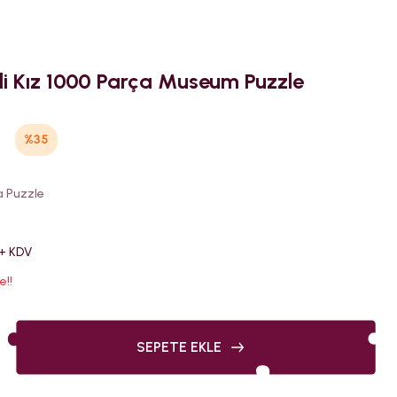
eli Kız 1000 Parça Museum Puzzle
%35
a Puzzle
 + KDV
e!!
SEPETE EKLE