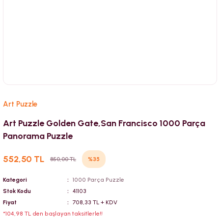
Art Puzzle
Art Puzzle Golden Gate,San Francisco 1000 Parça
Panorama Puzzle
552,50 TL
%35
850,00 TL
Kategori
1000 Parça Puzzle
Stok Kodu
41103
Fiyat
708,33 TL + KDV
*104,98 TL den başlayan taksitlerle!!