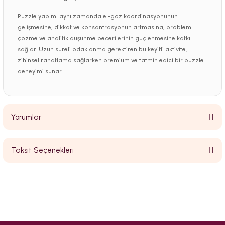
Puzzle yapımı aynı zamanda el-göz koordinasyonunun
gelişmesine, dikkat ve konsantrasyonun artmasına, problem
çözme ve analitik düşünme becerilerinin güçlenmesine katkı
sağlar. Uzun süreli odaklanma gerektiren bu keyifli aktivite,
zihinsel rahatlama sağlarken premium ve tatmin edici bir puzzle
deneyimi sunar.
Yorumlar
Taksit Seçenekleri
Bu ürüne ilk yorumu siz yapın!
Yorum Yaz