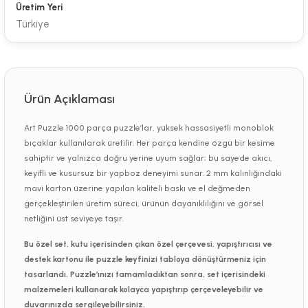
Üretim Yeri
Türkiye
Ürün Açıklaması
Art Puzzle 1000 parça puzzle’lar, yüksek hassasiyetli monoblok
bıçaklar kullanılarak üretilir. Her parça kendine özgü bir kesime
sahiptir ve yalnızca doğru yerine uyum sağlar; bu sayede akıcı,
keyifli ve kusursuz bir yapboz deneyimi sunar. 2 mm kalınlığındaki
mavi karton üzerine yapılan kaliteli baskı ve el değmeden
gerçekleştirilen üretim süreci, ürünün dayanıklılığını ve görsel
netliğini üst seviyeye taşır.
Bu özel set, kutu içerisinden çıkan özel çerçevesi, yapıştırıcısı ve
destek kartonu ile puzzle keyfinizi tabloya dönüştürmeniz için
tasarlandı. Puzzle’ınızı tamamladıktan sonra, set içerisindeki
malzemeleri kullanarak kolayca yapıştırıp çerçeveleyebilir ve
duvarınızda sergileyebilirsiniz.