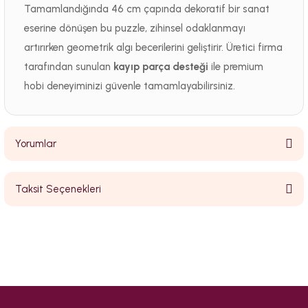
Tamamlandığında 46 cm çapında dekoratif bir sanat
eserine dönüşen bu puzzle, zihinsel odaklanmayı
artırırken geometrik algı becerilerini geliştirir. Üretici firma
tarafından sunulan
kayıp parça desteği
ile premium
hobi deneyiminizi güvenle tamamlayabilirsiniz.
Yorumlar
Taksit Seçenekleri
Bu ürüne ilk yorumu siz yapın!
Yorum Yaz