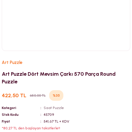
Art Puzzle
Art Puzzle Dört Mevsim Çarkı 570 Parça Round
Puzzle
422,50 TL
%35
650,00 TL
Kategori
Saat Puzzle
Stok Kodu
45709
Fiyat
541,67 TL + KDV
*80,27 TL den başlayan taksitlerle!!