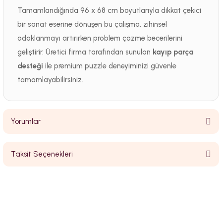
Tamamlandığında 96 x 68 cm boyutlarıyla dikkat çekici
bir sanat eserine dönüşen bu çalışma, zihinsel
odaklanmayı artırırken problem çözme becerilerini
geliştirir. Üretici firma tarafından sunulan
kayıp parça
desteği
ile premium puzzle deneyiminizi güvenle
tamamlayabilirsiniz.
Yorumlar
Taksit Seçenekleri
Bu ürüne ilk yorumu siz yapın!
Yorum Yaz