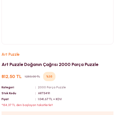
Art Puzzle
Art Puzzle Doğanın Çağrısı 2000 Parça Puzzle
812,50 TL
%35
1.250,00 TL
Kategori
2000 Parça Puzzle
Stok Kodu
ART5491
Fiyat
1.041,67 TL + KDV
*154,37 TL den başlayan taksitlerle!!