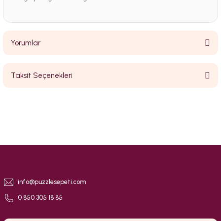
Yorumlar
Taksit Seçenekleri
Bu ürüne ilk yorumu siz yapın!
Yorum Yaz
info@puzzlesepeti.com
0 850 305 18 85