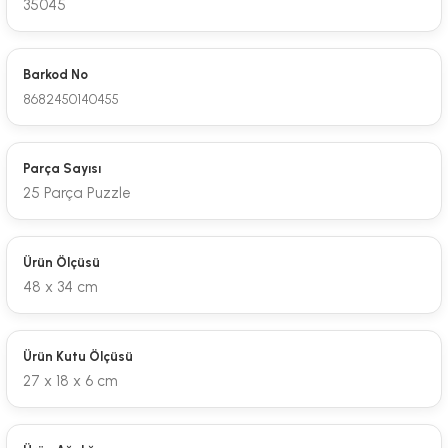
35045
Barkod No
8682450140455
Parça Sayısı
25 Parça Puzzle
Ürün Ölçüsü
48 x 34 cm
Ürün Kutu Ölçüsü
27 x 18 x 6 cm