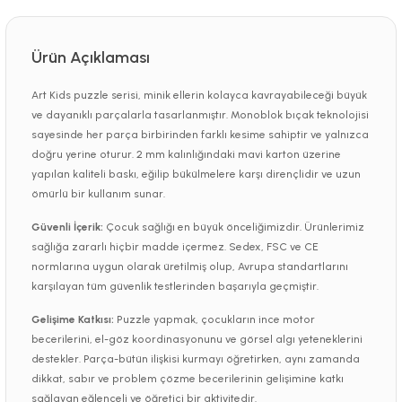
Ürün Açıklaması
Art Kids puzzle serisi, minik ellerin kolayca kavrayabileceği büyük
ve dayanıklı parçalarla tasarlanmıştır. Monoblok bıçak teknolojisi
sayesinde her parça birbirinden farklı kesime sahiptir ve yalnızca
doğru yerine oturur. 2 mm kalınlığındaki mavi karton üzerine
yapılan kaliteli baskı, eğilip bükülmelere karşı dirençlidir ve uzun
ömürlü bir kullanım sunar.
Güvenli İçerik:
Çocuk sağlığı en büyük önceliğimizdir. Ürünlerimiz
sağlığa zararlı hiçbir madde içermez. Sedex, FSC ve CE
normlarına uygun olarak üretilmiş olup, Avrupa standartlarını
karşılayan tüm güvenlik testlerinden başarıyla geçmiştir.
Gelişime Katkısı:
Puzzle yapmak, çocukların ince motor
becerilerini, el-göz koordinasyonunu ve görsel algı yeteneklerini
destekler. Parça-bütün ilişkisi kurmayı öğretirken, aynı zamanda
dikkat, sabır ve problem çözme becerilerinin gelişimine katkı
sağlayan eğlenceli ve öğretici bir aktivitedir.