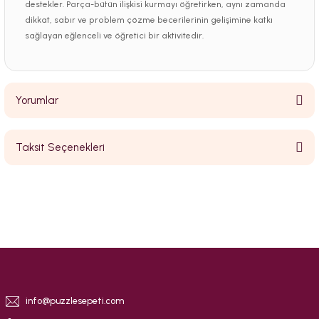
destekler. Parça-bütün ilişkisi kurmayı öğretirken, aynı zamanda
dikkat, sabır ve problem çözme becerilerinin gelişimine katkı
sağlayan eğlenceli ve öğretici bir aktivitedir.
Yorumlar
Taksit Seçenekleri
Bu ürüne ilk yorumu siz yapın!
Yorum Yaz
info@puzzlesepeti.com