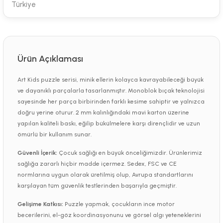
Türkiye
Ürün Açıklaması
Art Kids puzzle serisi, minik ellerin kolayca kavrayabileceği büyük
ve dayanıklı parçalarla tasarlanmıştır. Monoblok bıçak teknolojisi
sayesinde her parça birbirinden farklı kesime sahiptir ve yalnızca
doğru yerine oturur. 2 mm kalınlığındaki mavi karton üzerine
yapılan kaliteli baskı, eğilip bükülmelere karşı dirençlidir ve uzun
ömürlü bir kullanım sunar.
Güvenli İçerik:
Çocuk sağlığı en büyük önceliğimizdir. Ürünlerimiz
sağlığa zararlı hiçbir madde içermez. Sedex, FSC ve CE
normlarına uygun olarak üretilmiş olup, Avrupa standartlarını
karşılayan tüm güvenlik testlerinden başarıyla geçmiştir.
Gelişime Katkısı:
Puzzle yapmak, çocukların ince motor
becerilerini, el-göz koordinasyonunu ve görsel algı yeteneklerini