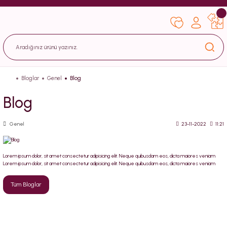
Bloglar
Genel
Blog
Blog
Genel
23-11-2022
11:21
Lorem ipsum dolor, sit amet consectetur adipisicing elit. Neque quibusdam eos, dicta maiores veniam
Lorem ipsum dolor, sit amet consectetur adipisicing elit. Neque quibusdam eos, dicta maiores veniam
Tüm Bloglar