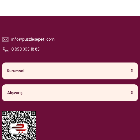
info@puzzlesepeti.com
0 850 305 18 85
Kurumsal
Alışveriş